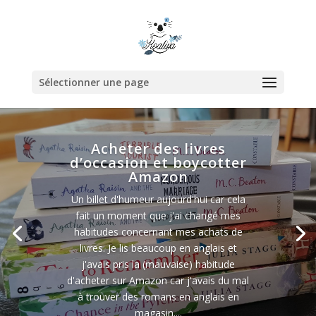
Sélectionner une page
Acheter des livres
d’occasion et boycotter
Amazon
Un billet d'humeur aujourd'hui car cela
fait un moment que j'ai changé mes
habitudes concernant mes achats de
livres. Je lis beaucoup en anglais et
j'avais pris la (mauvaise) habitude
d'acheter sur Amazon car j'avais du mal
à trouver des romans en anglais en
magasin....