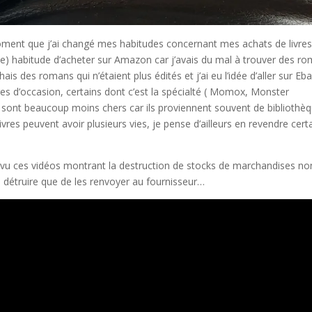
moment que j’ai changé mes habitudes concernant mes achats de livres.
aise) habitude d’acheter sur Amazon car j’avais du mal à trouver des r
is des romans qui n’étaient plus édités et j’ai eu l’idée d’aller sur Eba
res d’occasion, certains dont c’est la spécialté ( Momox, Monster
es sont beaucoup moins chers car ils proviennent souvent de bibliothè
livres peuvent avoir plusieurs vies, je pense d’ailleurs en revendre cert
ai vu ces vidéos montrant la destruction de stocks de marchandises no
es détruire que de les renvoyer au fournisseur…