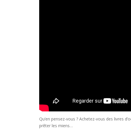
Qu’en pensez-vous ? Achetez-vous des livres d’oc
prêter les miens…