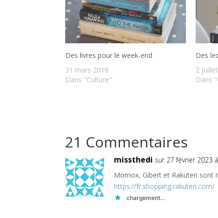
Des livres pour le week-end
Des lec
31 mars 2018
2 juill
Dans "Culture"
Dans "
21 Commentaires
missthedi
sur 27 février 2023 
Momox, Gibert et Rakuten sont 
https://fr.shopping.rakuten.com/
chargement…