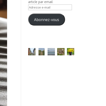
article par email.
Adresse
e-
mail
Abonnez-vous