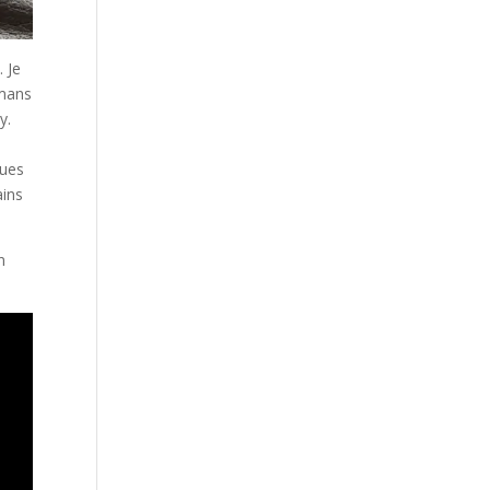
 Je
omans
y.
ques
ains
n