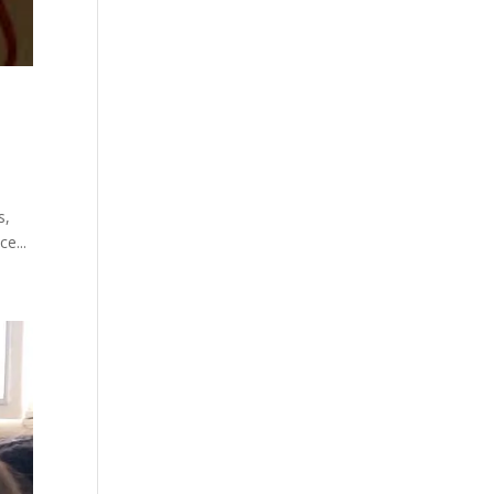
s,
e...