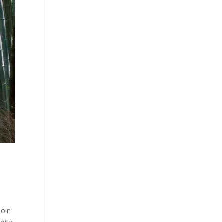
loin
oite