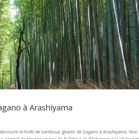
agano à Arashiyama
découvrir la forêt de bambous géants de Sagano à Arashiyama. Non 
s permet de trouver un peu de fraîcheur et d’échapper à la chaleur m