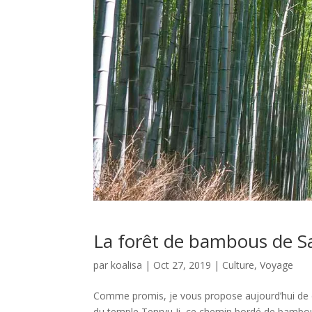
La forêt de bambous de S
par
koalisa
|
Oct 27, 2019
|
Culture
,
Voyage
Comme promis, je vous propose aujourd’hui de 
du temple Tenryu Ji, ce chemin bordé de bambou