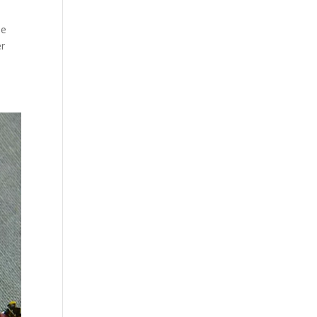
me
er