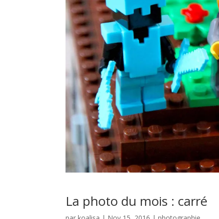
La photo du mois : carré
par
koalisa
|
Nov 15, 2016
|
photographie