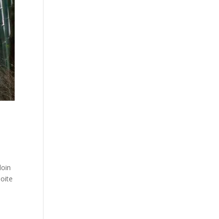
loin
oite