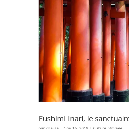
Fushimi Inari, le sanctuair
par
koalisa
|
Nov 16, 2019
|
Culture
,
Voyage