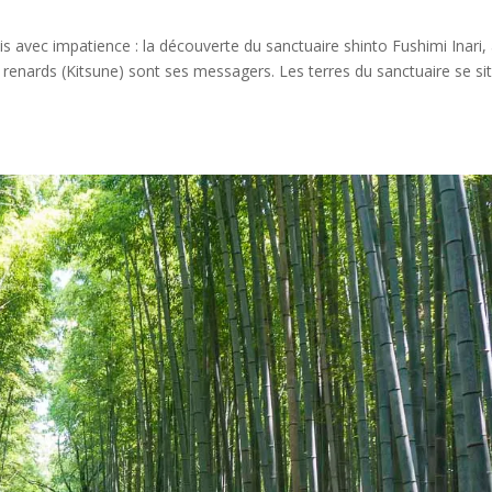
is avec impatience : la découverte du sanctuaire shinto Fushimi Inari,
les renards (Kitsune) sont ses messagers. Les terres du sanctuaire se si