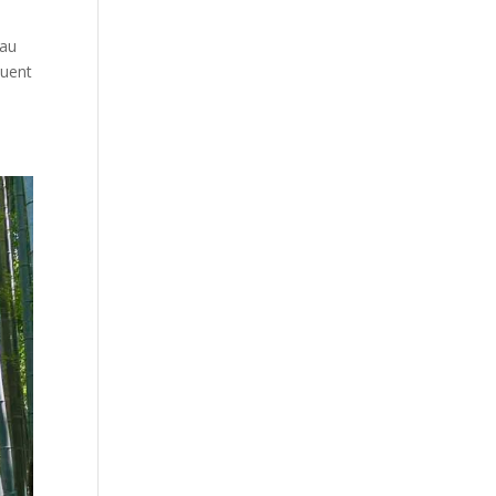
 au
tuent