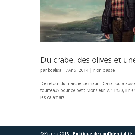
Du crabe, des olives et u
par
koalisa
|
Avr 5, 2014
|
Non classé
De retour du marché ce matin : Canaillou a abs
tourteaux pour ce petit Monsieur. A 11h30, il n’e
les calamars...
©Koalisa 2018 -
Politique de confidentialité