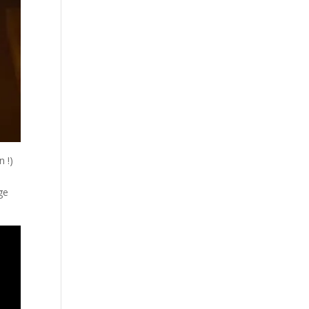
n !)
ge