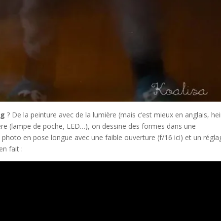
ng
? De la peinture avec de la lumière (mais c’est mieux en anglais, hei
mière (lampe de poche, LED…), on dessine des formes dans une
hoto en pose longue avec une faible ouverture (f/16 ici) et un régla
n fait :