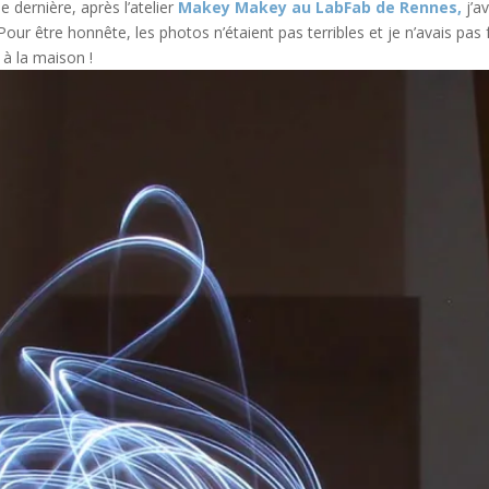
e dernière, après l’atelier
Makey Makey au LabFab de Rennes,
j’av
 Pour être honnête, les photos n’étaient pas terribles et je n’avais pas 
r à la maison !