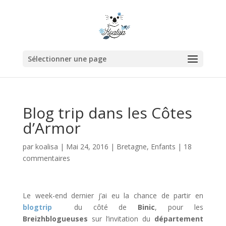
Sélectionner une page
Blog trip dans les Côtes
d’Armor
par
koalisa
|
Mai 24, 2016
|
Bretagne
,
Enfants
|
18
commentaires
Le week-end dernier j’ai eu la chance de partir en
blogtrip
du côté de
Binic
, pour les
Breizhblogueuses
sur l’invitation du
département