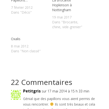
Papillons…
La brocante
Hopkinson à
7 février 2012
Nottingham
Dans "Déco"
19 mai 2017
Dans "Brocante,
chine, vide-grenier"
Oxalis
8 mai 2012
Dans "Non classé"
22 Commentaires
Petitgris
sur 17 mai 2014 à 15 h 33 min
Génial que des papillons vous aient permis de
vous rencontrer.
Ils sont très beaux et cela