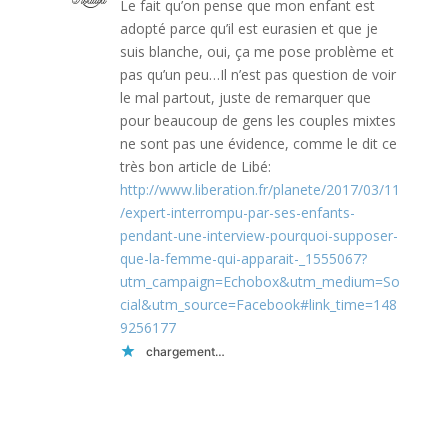
Le fait qu’on pense que mon enfant est
adopté parce qu’il est eurasien et que je
suis blanche, oui, ça me pose problème et
pas qu’un peu…Il n’est pas question de voir
le mal partout, juste de remarquer que
pour beaucoup de gens les couples mixtes
ne sont pas une évidence, comme le dit ce
très bon article de Libé:
http://www.liberation.fr/planete/2017/03/11
/expert-interrompu-par-ses-enfants-
pendant-une-interview-pourquoi-supposer-
que-la-femme-qui-apparait-_1555067?
utm_campaign=Echobox&utm_medium=So
cial&utm_source=Facebook#link_time=148
9256177
chargement…
Réponse