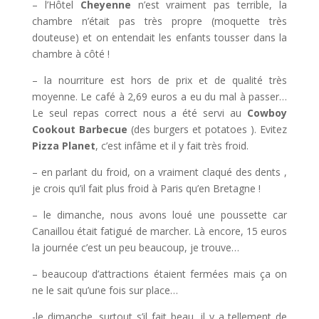
– l’Hôtel
Cheyenne
n’est vraiment pas terrible, la
chambre n’était pas très propre (moquette très
douteuse) et on entendait les enfants tousser dans la
chambre à côté !
– la nourriture est hors de prix et de qualité très
moyenne. Le café à 2,69 euros a eu du mal à passer…
Le seul repas correct nous a été servi au
Cowboy
Cookout Barbecue
(des burgers et potatoes ). Evitez
Pizza Planet
, c’est infâme et il y fait très froid.
– en parlant du froid, on a vraiment claqué des dents ,
je crois qu’il fait plus froid à Paris qu’en Bretagne !
– le dimanche, nous avons loué une poussette car
Canaillou était fatigué de marcher. Là encore, 15 euros
la journée c’est un peu beaucoup, je trouve…
– beaucoup d’attractions étaient fermées mais ça on
ne le sait qu’une fois sur place…
-le dimanche, surtout s’il fait beau, il y a tellement de