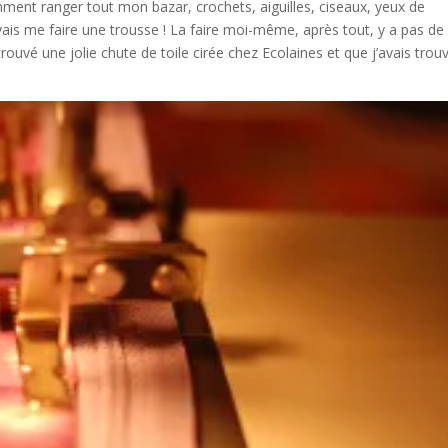
ent ranger tout mon bazar, crochets, aiguilles, ciseaux, yeux de
 vais me faire une trousse ! La faire moi-même, après tout, y a pas de
trouvé une jolie chute de toile cirée chez Ecolaines et que j’avais trou