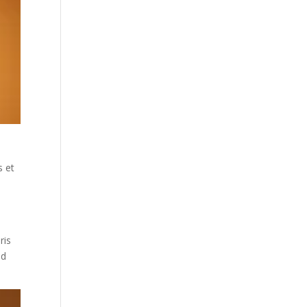
s et
ris
nd