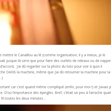
mettre le Canaillou au lit (comme organisation, il y a mieux, je le
’avait jusque-là servi que pour faire des ourlets de rideaux ou de nappe
d’accord, j’ai dû regarder sur la photo du tuto pour voir à quoi il
e biche DANS la machine, même que j’ai dû retourner la machine pour la
é…)
important car c’est quand même compliqué (enfin, pour moi !) et j’avais p
sse. D’où l’importance des épingles. Bref, c’était un peu à l’arrache qua
 fil toutes les deux minutes…