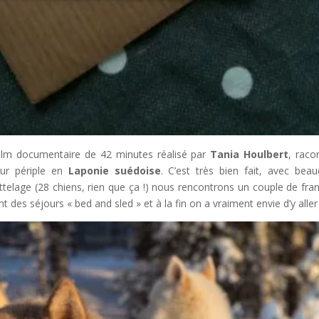
ilm documentaire de 42 minutes réalisé par
Tania Houlbert
, raco
ur périple en
Laponie suédoise
. C’est très bien fait, avec bea
ttelage (28 chiens, rien que ça !) nous rencontrons un couple de fran
des séjours « bed and sled » et à la fin on a vraiment envie d’y aller 