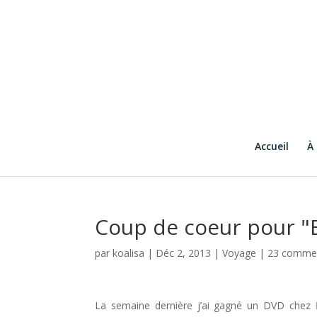
Accueil
À
Coup de coeur pour "B
par
koalisa
|
Déc 2, 2013
|
Voyage
|
23 commen
La semaine dernière j’ai gagné un DVD chez
M