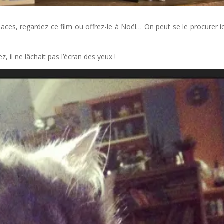
aces, regardez ce film ou offrez-le à Noël… On peut se le procurer ic
, il ne lâchait pas l’écran des yeux !