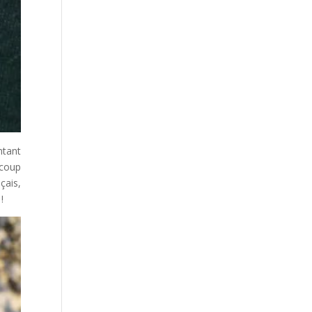
ntant
ucoup
çais,
!