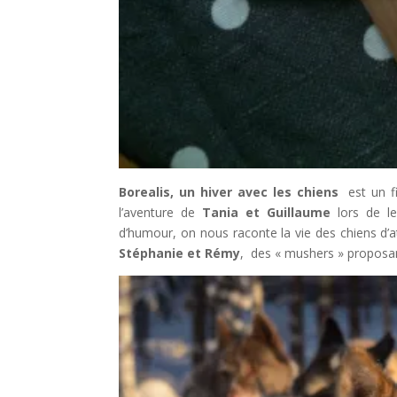
Borealis, un hiver avec les chiens
est un f
l’aventure de
Tania et Guillaume
lors de le
d’humour, on nous raconte la vie des chiens d’a
Stéphanie et Rémy
, des « mushers » proposant 