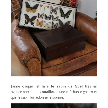
J’aime craquer et faire
le sapin de Noël
très en
avance parce que
Canaillou
a une méchante gastro et
que le sapin lui redonne le sourire.