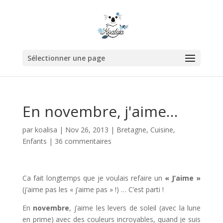
Sélectionner une page
En novembre, j'aime…
par
koalisa
|
Nov 26, 2013
|
Bretagne
,
Cuisine
,
Enfants
|
36 commentaires
Ca fait longtemps que je voulais refaire un
« J’aime »
(j’aime pas les « j’aime pas » !) … C’est parti !
En
novembre
, j’aime les levers de soleil (avec la lune
en prime) avec des couleurs incroyables, quand je suis