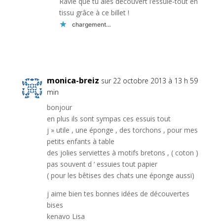
Ravie que tu aies découvert l’essuie-tout en
tissu grâce à ce billet !
chargement…
Réponse
monica-breiz
sur 22 octobre 2013 à 13 h 59
min
bonjour
en plus ils sont sympas ces essuis tout
j » utile , une éponge , des torchons , pour mes
petits enfants à table
des jolies serviettes à motifs bretons , ( coton )
pas souvent d ‘ essuies tout papier
( pour les bêtises des chats une éponge aussi)
j aime bien tes bonnes idées de découvertes
bises
kenavo Lisa