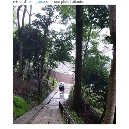
retour d
’Iwatayama
sous une pluie battante…