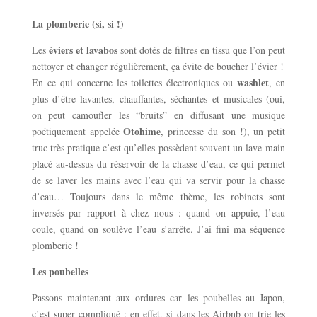
La plomberie (si, si !)
éviers et lavabos
Les
sont dotés de filtres en tissu que l’on peut
nettoyer et changer régulièrement, ça évite de boucher l’évier !
washlet
En ce qui concerne les toilettes électroniques ou
, en
plus d’être lavantes, chauffantes, séchantes et musicales (oui,
on peut camoufler les “bruits” en diffusant une musique
Otohime
poétiquement appelée
, princesse du son !), un petit
truc très pratique c’est qu’elles possèdent souvent un lave-main
placé au-dessus du réservoir de la chasse d’eau, ce qui permet
de se laver les mains avec l’eau qui va servir pour la chasse
d’eau… Toujours dans le même thème, les robinets sont
inversés par rapport à chez nous : quand on appuie, l’eau
coule, quand on soulève l’eau s’arrête. J’ai fini ma séquence
plomberie !
Les poubelles
Passons maintenant aux ordures car les poubelles au Japon,
c’est super compliqué : en effet, si dans les Airbnb on trie les