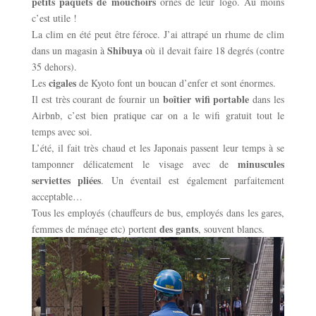
petits paquets de mouchoirs
ornés de leur logo. Au moins
c’est utile !
La clim en été peut être féroce. J’ai attrapé un rhume de clim
Shibuya
dans un magasin à
où il devait faire 18 degrés (contre
35 dehors).
cigales
Les
de Kyoto font un boucan d’enfer et sont énormes.
boîtier wifi portable
Il est très courant de fournir un
dans les
Airbnb, c’est bien pratique car on a le wifi gratuit tout le
temps avec soi.
L’été, il fait très chaud et les Japonais passent leur temps à se
minuscules
tamponner délicatement le visage avec de
serviettes pliées
. Un éventail est également parfaitement
acceptable…
Tous les employés (chauffeurs de bus, employés dans les gares,
des gants
femmes de ménage etc) portent
, souvent blancs.