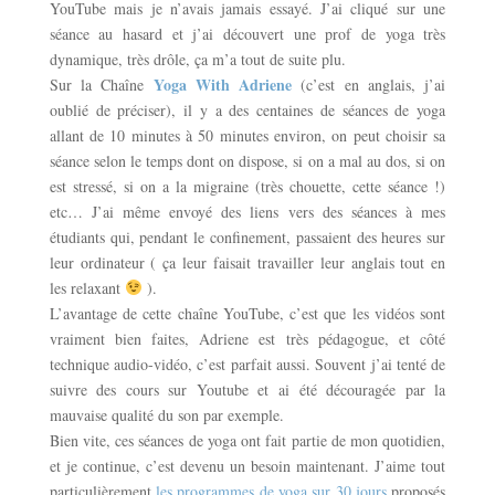
YouTube mais je n’avais jamais essayé. J’ai cliqué sur une
séance au hasard et j’ai découvert une prof de yoga très
dynamique, très drôle, ça m’a tout de suite plu.
Yoga With Adriene
Sur la Chaîne
(c’est en anglais, j’ai
oublié de préciser), il y a des centaines de séances de yoga
allant de 10 minutes à 50 minutes environ, on peut choisir sa
séance selon le temps dont on dispose, si on a mal au dos, si on
est stressé, si on a la migraine (très chouette, cette séance !)
etc… J’ai même envoyé des liens vers des séances à mes
étudiants qui, pendant le confinement, passaient des heures sur
leur ordinateur ( ça leur faisait travailler leur anglais tout en
les relaxant
).
L’avantage de cette chaîne YouTube, c’est que les vidéos sont
vraiment bien faites, Adriene est très pédagogue, et côté
technique audio-vidéo, c’est parfait aussi. Souvent j’ai tenté de
suivre des cours sur Youtube et ai été découragée par la
mauvaise qualité du son par exemple.
Bien vite, ces séances de yoga ont fait partie de mon quotidien,
et je continue, c’est devenu un besoin maintenant. J’aime tout
particulièrement
les programmes de yoga sur 30 jours
proposés