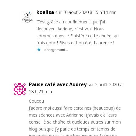
koalisa
sur 10 août 2020 à 15 h 14 min
C’est grâce au confinement que j’ai
découvert Adriene, c’est vrai. Nous
sommes dans le Finistère cette année, au
frais donc ! Bises et bon été, Laurence !
chargement…
Réponse
Pause café avec Audrey
sur 2 août 2020 à
18 h 21 min
Coucou
J’adore moi aussi faire certaines (beaucoup) de
mes séances avec Adrienne, (j’avais d’ailleurs
conseillé sa chaîne et quelques autres sur mon
blog puisque j’y parle de temps en temps de
ma pratique) et j’aime beaucoup sa façon de