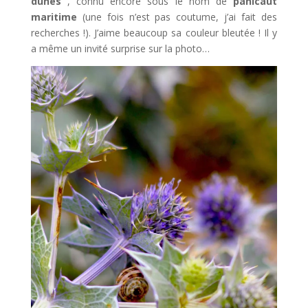
dunes
, connu encore sous le nom de
panicaut
maritime
(une fois n’est pas coutume, j’ai fait des
recherches !). J’aime beaucoup sa couleur bleutée ! Il y
a même un invité surprise sur la photo…