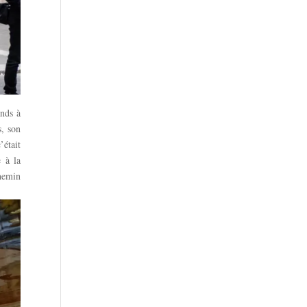
ands à
s, son
’était
e à la
chemin