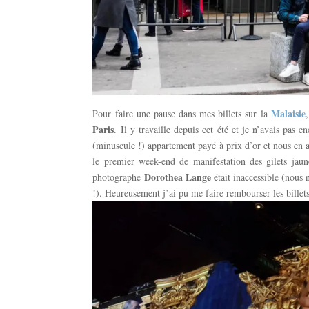
Malaisie
Pour faire une pause dans mes billets sur la
Paris
. Il y travaille depuis cet été et je n’avais pas e
(minuscule !) appartement payé à prix d’or et nous en a
le premier week-end de manifestation des gilets jau
Dorothea Lange
photographe
était inaccessible (nous
!). Heureusement j’ai pu me faire rembourser les bille