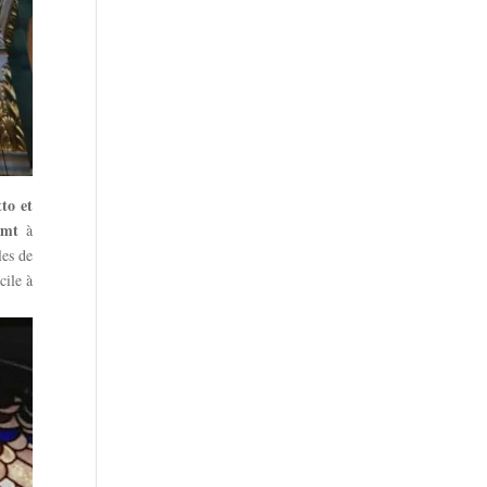
to et
imt
à
les de
cile à