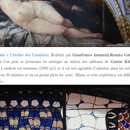
imt
l’Atelier des Lumières
Gianfranco Iannuzzi,Renato Gat
à
. Réalisée par
Gustav Kl
ù l’on peut se promener en musique au milieu des tableaux de
. L’endroit est immense (2000 m2) et il est très agréable d’admirer ainsi les toi
on 30 minutes et on en prend plein les yeux. Même si cette expérience est diffi
ée :