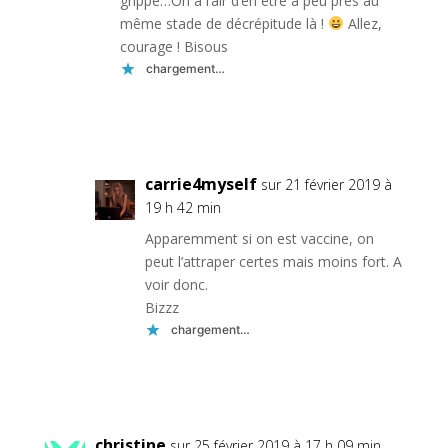
grippe…On a l’air d’en être à peu près au
même stade de décrépitude là !
Allez,
courage ! Bisous
chargement…
Réponse
carrie4myself
sur 21 février 2019 à
19 h 42 min
Apparemment si on est vaccine, on
peut l’attraper certes mais moins fort. A
voir donc.
Bizzz
chargement…
Réponse
christine
sur 25 février 2019 à 17 h 09 min