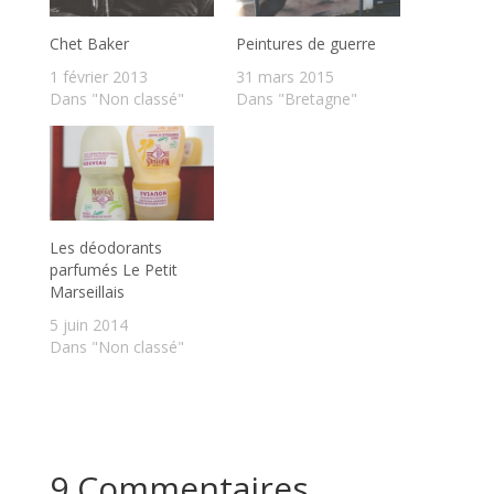
Chet Baker
Peintures de guerre
1 février 2013
31 mars 2015
Dans "Non classé"
Dans "Bretagne"
Les déodorants
parfumés Le Petit
Marseillais
5 juin 2014
Dans "Non classé"
9 Commentaires