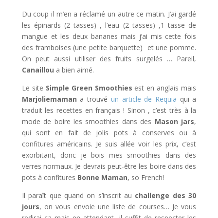
Du coup il m’en a réclamé un autre ce matin. J’ai gardé
les épinards (2 tasses) , l’eau (2 tasses) ,1 tasse de
mangue et les deux bananes mais j’ai mis cette fois
des framboises (une petite barquette) et une pomme.
On peut aussi utiliser des fruits surgelés … Pareil,
Canaillou
a bien aimé.
Le site
Simple Green Smoothies
est en anglais mais
Marjoliemaman
a trouvé
un article de Requia
qui a
traduit les recettes en français ! Sinon , c’est très à la
mode de boire les smoothies dans des
Mason jars
,
qui sont en fait de jolis pots à conserves ou à
confitures américains. Je suis allée voir les prix, c’est
exorbitant, donc je bois mes smoothies dans des
verres normaux. Je devrais peut-être les boire dans des
pots à confitures
Bonne Maman
, so French!
Il paraît que quand on s’inscrit au
challenge des 30
jours
, on vous envoie une liste de courses… Je vous
redirai ça mais en attendant, il suffit de respecter les