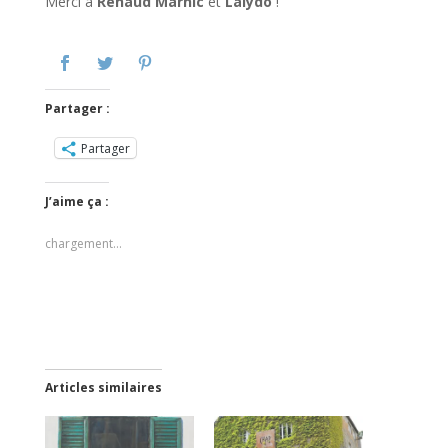
Merci à
Renaud Marhic
et
Lalydo
!
Partager :
Partager
J’aime ça :
chargement…
Articles similaires