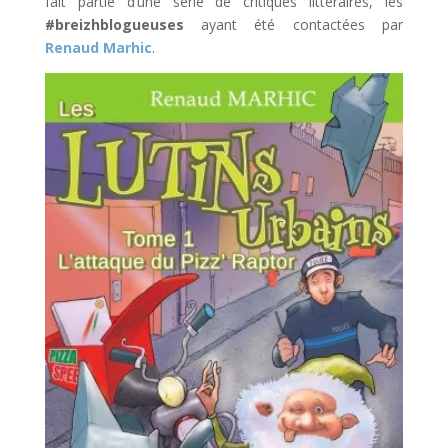
fait partie d’une série de critiques littéraires, les
#breizhblogueuses
ayant été contactées par
Renaud Marhic
.