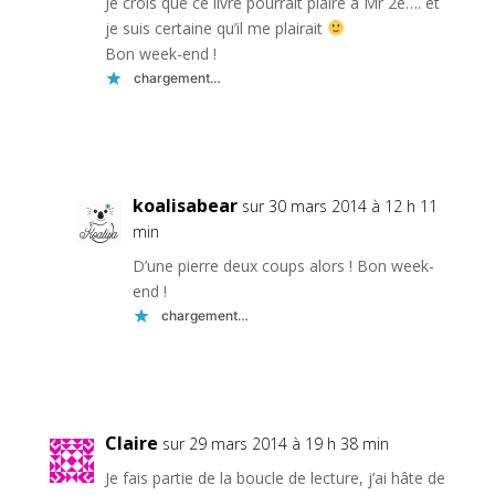
Je crois que ce livre pourrait plaire à Mr 2e…. et
je suis certaine qu’il me plairait
Bon week-end !
chargement…
Réponse
koalisabear
sur 30 mars 2014 à 12 h 11
min
D’une pierre deux coups alors ! Bon week-
end !
chargement…
Réponse
Claire
sur 29 mars 2014 à 19 h 38 min
Je fais partie de la boucle de lecture, j’ai hâte de