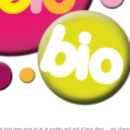
 trop beau pour lui et je voulais qu’il soit à l’aise dans … ses chaus