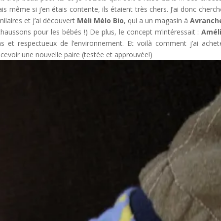
s même si j’en étais contente, ils étaient très chers. J’ai donc cherch
laires et j’ai découvert
Méli Mélo Bio
, qui a un magasin à
Avranch
haussons pour les bébés !) De plus, le concept m’intéressait :
Amél
ns et respectueux de l’environnement. Et voilà comment j’ai achet
recevoir une nouvelle paire (testée et approuvée!)