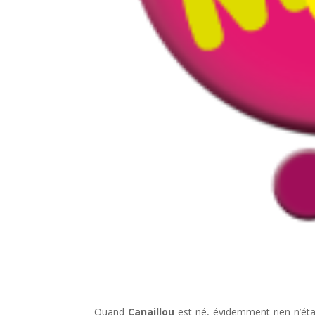
Quand
Canaillou
est né, évidemment rien n’était