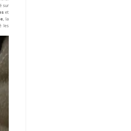
é sur
es
et
ie
, la
é les