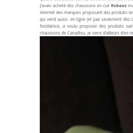
J’avais acheté des chaussons en cuir
Robeez
mai
Internet des marques proposant des produits simi
qui vend aussi en ligne (et pas seulement des c
fondatrice, a voulu proposer des produits sai
chaussons de Canaillou, je viens d’ailleurs d’en 