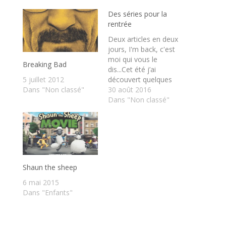
Des séries pour la
rentrée
Deux articles en deux
jours, I'm back, c'est
moi qui vous le
Breaking Bad
dis...Cet été j’ai
découvert quelques
5 juillet 2012
séries qui m’ont bien
30 août 2016
Dans "Non classé"
plu, les voici donc :
Dans "Non classé"
Stranger Things : pour
les amateurs d’ E.T,
d’univers parallèles,
cette série est faite
pour vous ! Dans les
années 80, un enfant
Shaun the sheep
disparaît…
6 mai 2015
Dans "Enfants"