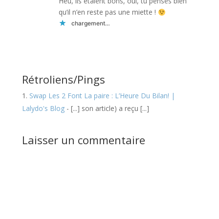
Heu, ils étaient bons, oui, tu penses bien
qu’il n’en reste pas une miette !
chargement…
Réponse
Rétroliens/Pings
Swap Les 2 Font La paire : L’Heure Du Bilan! |
Lalydo's Blog
- [...] son article) a reçu [...]
Laisser un commentaire