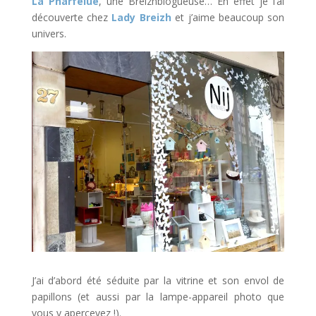
La Pharfelue
, une Breizhblogueuse… En effet je l’ai
découverte chez
Lady Breizh
et j’aime beaucoup son
univers.
J’ai d’abord été séduite par la vitrine et son envol de
papillons (et aussi par la lampe-appareil photo que
vous y apercevez !).