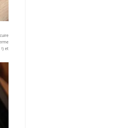
cuire
ferme
!) et