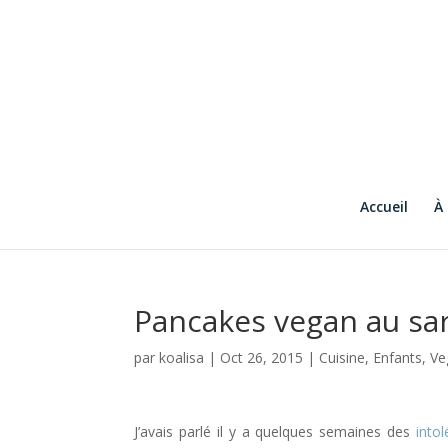
Accueil
À
Pancakes vegan au sa
par
koalisa
|
Oct 26, 2015
|
Cuisine
,
Enfants
,
Ve
J’avais parlé il y a quelques semaines des
into