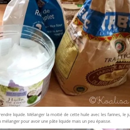
endre liquide. Mélanger la moitié de cette huile avec les farines, le j
. Bien mélanger pour avoir une pâte liquide mais un peu épaisse.