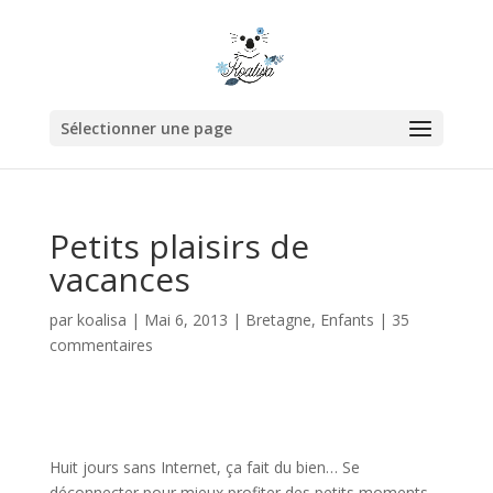
Sélectionner une page
Petits plaisirs de
vacances
par
koalisa
|
Mai 6, 2013
|
Bretagne
,
Enfants
|
35
commentaires
Huit jours sans Internet, ça fait du bien… Se
déconnecter pour mieux profiter des petits moments