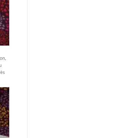
on,
u
rès