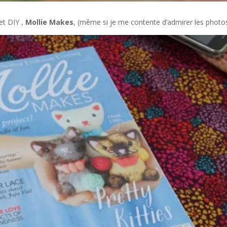
et DIY ,
Mollie Makes
, (même si je me contente d’admirer les photos