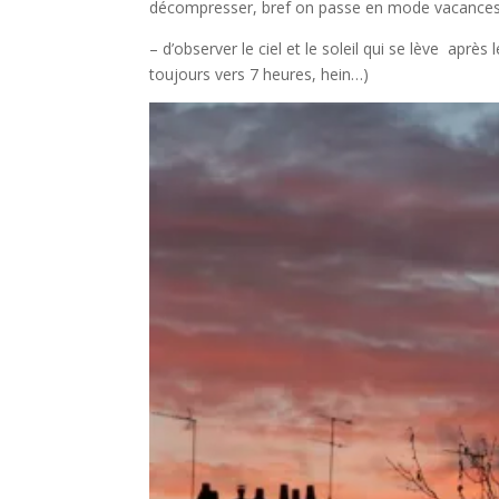
décompresser, bref on passe en mode vacances
– d’observer le ciel et le soleil qui se lève après 
toujours vers 7 heures, hein…)