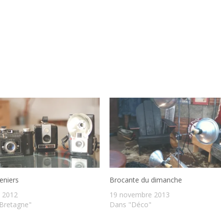
eniers
Brocante du dimanche
l 2012
19 novembre 2013
Bretagne"
Dans "Déco"