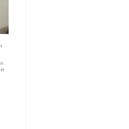
es
us
 et