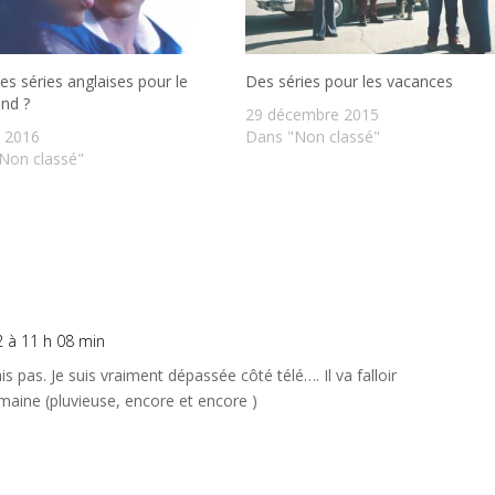
es séries anglaises pour le
Des séries pour les vacances
nd ?
29 décembre 2015
l 2016
Dans "Non classé"
Non classé"
12 à 11 h 08 min
s pas. Je suis vraiment dépassée côté télé…. Il va falloir
emaine (pluvieuse, encore et encore )