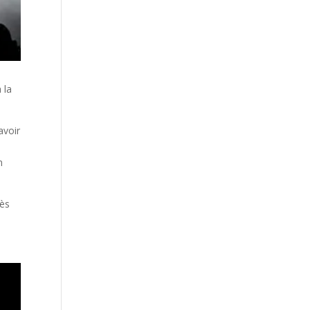
 la
avoir
n
rès