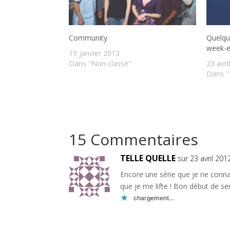
Community
Quelqu
week-e
19 janvier 2013
Dans "Non classé"
23 avri
Dans "
15 Commentaires
TELLE QUELLE
sur 23 avril 20
Encore une série que je ne connai
que je me lifte ! Bon début de s
chargement…