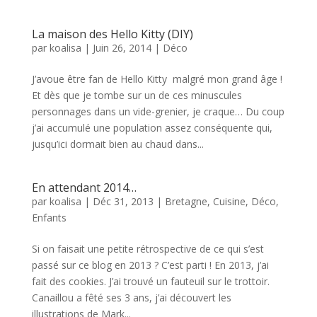
La maison des Hello Kitty (DIY)
par
koalisa
|
Juin 26, 2014
|
Déco
J’avoue être fan de Hello Kitty malgré mon grand âge !
Et dès que je tombe sur un de ces minuscules
personnages dans un vide-grenier, je craque… Du coup
j’ai accumulé une population assez conséquente qui,
jusqu’ici dormait bien au chaud dans...
En attendant 2014…
par
koalisa
|
Déc 31, 2013
|
Bretagne
,
Cuisine
,
Déco
,
Enfants
Si on faisait une petite rétrospective de ce qui s’est
passé sur ce blog en 2013 ? C’est parti ! En 2013, j’ai
fait des cookies. J’ai trouvé un fauteuil sur le trottoir.
Canaillou a fêté ses 3 ans, j’ai découvert les
illustrations de Mark...