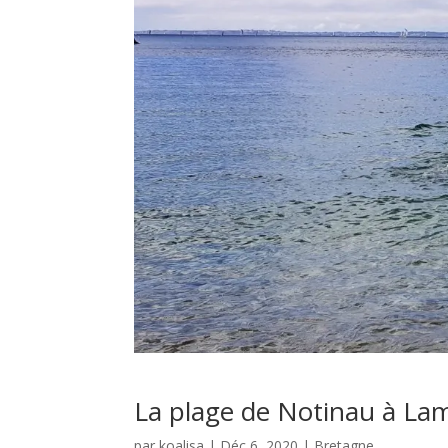
La plage de Notinau à Lam
par
koalisa
|
Déc 6, 2020
|
Bretagne