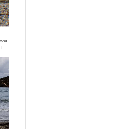
ement,
i-