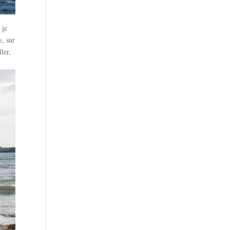
 je
e
, sur
ler,