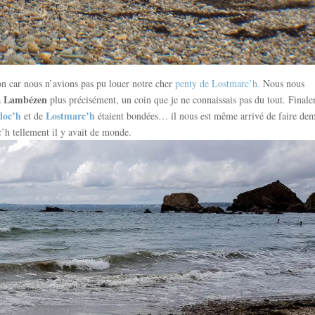
n car nous n’avions pas pu louer notre cher
penty de Lostmarc’h.
Nous nous
Lambézen
à
plus précisément, un coin que je ne connaissais pas du tout. Final
loc’h
Lostmarc’h
et de
étaient bondées… il nous est même arrivé de faire dem
’h tellement il y avait de monde.