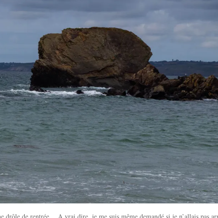
 une drôle de rentrée… A vrai dire, je me suis même demandé si je n’allais pas ar