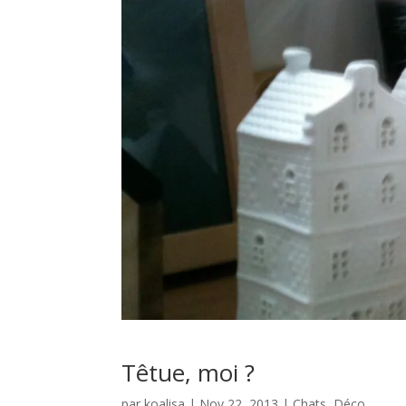
Têtue, moi ?
par
koalisa
|
Nov 22, 2013
|
Chats
,
Déco