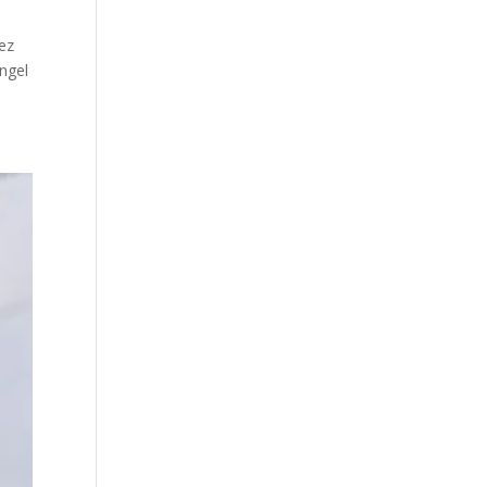
hez
Angel