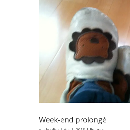
Week-end prolongé
par
koalisa
|
Avr 1, 2013
|
Enfants