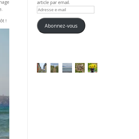
énage
article par email.
e.
Adresse
e-
ôt !
mail
Abonnez-vous