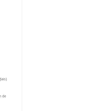
lais)
u
on de