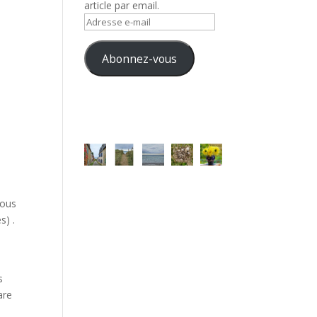
article par email.
Adresse
e-
mail
Abonnez-vous
vous
s) .
s
are