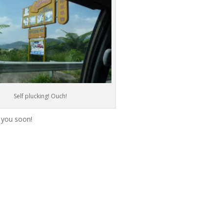
Self plucking! Ouch!
e you soon!