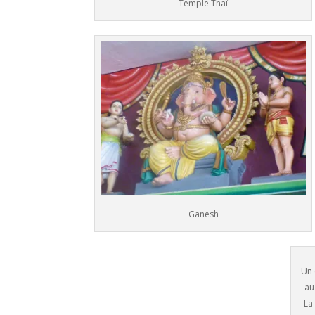
Temple Thaï
Ganesh
Un 
au
La