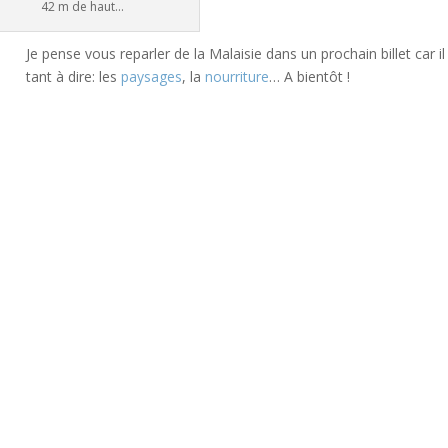
42 m de haut...
Je pense vous reparler de la Malaisie dans un prochain billet car il
tant à dire: les
paysages
, la
nourriture
… A bientôt !