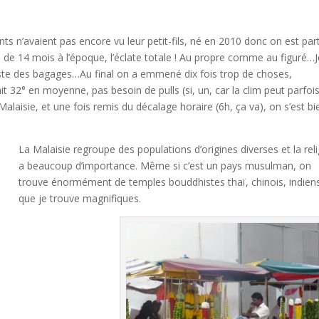
ts n’avaient pas encore vu leur petit-fils, né en 2010 donc on est part
bé de 14 mois à l’époque, l’éclate totale ! Au propre comme au figuré…
liste des bagages…Au final on a emmené dix fois trop de choses,
t 32° en moyenne, pas besoin de pulls (si, un, car la clim peut parfoi
alaisie, et une fois remis du décalage horaire (6h, ça va), on s’est bi
La Malaisie regroupe des populations d’origines diverses et la rel
a beaucoup d’importance. Même si c’est un pays musulman, on
trouve énormément de temples bouddhistes thaï, chinois, indie
que je trouve magnifiques.