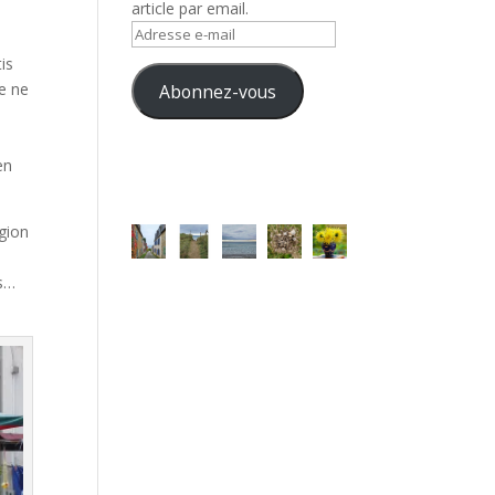
article par email.
Adresse
e-
is
mail
Je ne
Abonnez-vous
s
en
igion
ns…