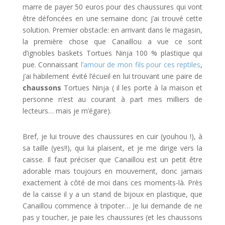
marre de payer 50 euros pour des chaussures qui vont
être défoncées en une semaine donc j’ai trouvé cette
solution. Premier obstacle: en arrivant dans le magasin,
la première chose que Canaillou a vue ce sont
d’ignobles baskets Tortues Ninja 100 % plastique qui
pue. Connaissant
l’amour de mon fils pour ces reptiles
,
j’ai habilement évité l’écueil en lui trouvant une paire de
chaussons
Tortues Ninja ( il les porte à la maison et
personne n’est au courant à part mes milliers de
lecteurs… mais je m’égare).
Bref, je lui trouve des chaussures en cuir (youhou !), à
sa taille (yes!!), qui lui plaisent, et je me dirige vers la
caisse. Il faut préciser que Canaillou est un petit être
adorable mais toujours en mouvement, donc jamais
exactement à côté de moi dans ces moments-là. Près
de la caisse il y a un stand de bijoux en plastique, que
Canaillou commence à tripoter… Je lui demande de ne
pas y toucher, je paie les chaussures (et les chaussons