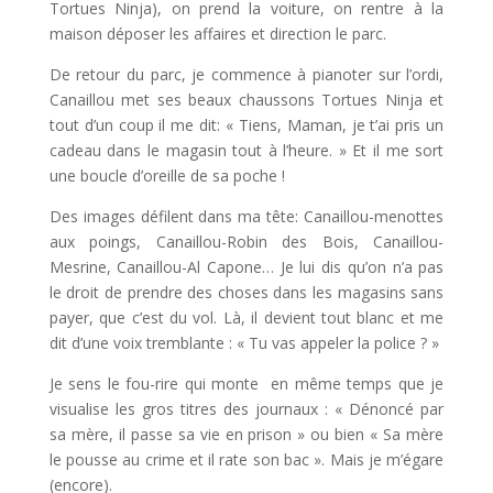
Tortues Ninja), on prend la voiture, on rentre à la
maison déposer les affaires et direction le parc.
De retour du parc, je commence à pianoter sur l’ordi,
Canaillou met ses beaux chaussons Tortues Ninja et
tout d’un coup il me dit: « Tiens, Maman, je t’ai pris un
cadeau dans le magasin tout à l’heure. » Et il me sort
une boucle d’oreille de sa poche !
Des images défilent dans ma tête: Canaillou-menottes
aux poings, Canaillou-Robin des Bois, Canaillou-
Mesrine, Canaillou-Al Capone… Je lui dis qu’on n’a pas
le droit de prendre des choses dans les magasins sans
payer, que c’est du vol. Là, il devient tout blanc et me
dit d’une voix tremblante : « Tu vas appeler la police ? »
Je sens le fou-rire qui monte en même temps que je
visualise les gros titres des journaux : « Dénoncé par
sa mère, il passe sa vie en prison » ou bien « Sa mère
le pousse au crime et il rate son bac ». Mais je m’égare
(encore).