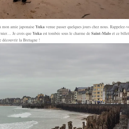
Yuka
 mon amie japonaise
venue passer quelques jours chez nous. Rappelez-v
Yuka
Saint-Malo
ernier… Je crois que
est tombée sous le charme de
et ce billet
de découvrir la Bretagne !