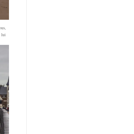
ous,
 lui