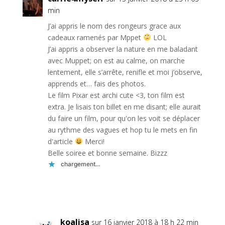
min
J’ai appris le nom des rongeurs grace aux
cadeaux ramenés par Mppet
LOL
J’ai appris a observer la nature en me baladant
avec Muppet; on est au calme, on marche
lentement, elle s’arrête, renifle et moi j’observe,
apprends et… fais des photos.
Le film Pixar est archi cute <3, ton film est
extra. Je lisais ton billet en me disant; elle aurait
du faire un film, pour qu'on les voit se déplacer
au rythme des vagues et hop tu le mets en fin
d'article
Merci!
Belle soiree et bonne semaine. Bizzz
chargement…
Réponse
koalisa
sur 16 janvier 2018 à 18 h 22 min