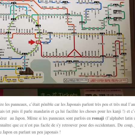
re les panneaux, c’était pénible car les Japonais parlent très peu et très mal l’an
 (et puis il parle mandarin et ça lui facilite les choses pour les kanji !) et c’
romaji
érer
au Japon. Même si les panneaux sont parfois en
(l’alphabet latin u
econnaître que ce n’est pas facile de s’y retrouver pour des occidentaux. Du coup,
u Japon en parlant un peu japonais !