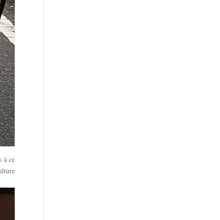
s
à ce
ulture