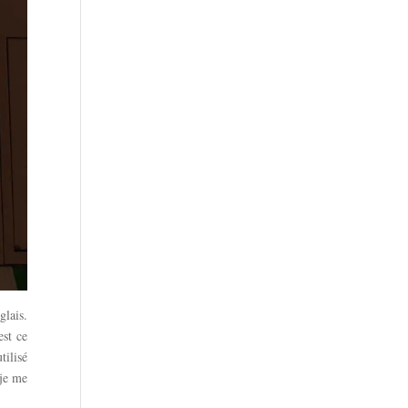
glais.
est ce
tilisé
 je me