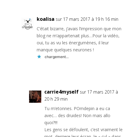
koalisa
sur 17 mars 2017 à 19 h 16 min
C’était bizarre, j’avais l’impression que mon
blog ne m’appartenait plus…Pour la vidéo,
oui, tu as vu les énergumènes, il leur
manque quelques neurones !
chargement…
Réponse
carrie4myself
sur 17 mars 2017 à
20 h 29 min
Tu m’etonnes. POmdepin a eu ca
avec… des druides! Non mais allo
quoi?!!!
Les gens se défoulent, c’est vraiment le
mot, derriere leur écran, le « cul » dans