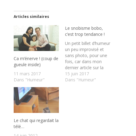
Articles similaires
Le snobisme bobo,
c’est trop tendance !
Un petit billet d’humeur
un peu improvisé et
sans photo, pour une
Ca m’énerve ! (coup de
fois, car dans mon
gueule inside)
dernier article sur la
Kermesse des
15 juin 2017
11 mars 2017
Jeannettes à Rennes,
Dans "Humeur"
Dans "Humeur"
j’ai utilisé cette
expression, snobisme
bobo, qui m’est venue
tout naturellement et
j’ai eu l’impression que
cela parlait à
Le chat qui regardait la
beaucoup d’entre vous
télé…
! C’est un…
14 juin 2012