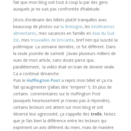
fait que mon blog soit tout à coup lu par des gens
auxquels je ne suis pas confrontée d’habitude.
J’écris d’ordinaire des billets plutôt tranquilles avec
beaucoup de photos sur
la Bretagne
, les
intolérances
alimentaires
, mes vacances en famille en
Asie du Sud-
Est,
mes
trouvailles de brocante
, bref rien qui suscite la
polémique. La semaine dernière, ce fut différent. Dans
la seule journée de samedi j’avais plusieurs milliers de
vues de mon article, sans doute parce que,
parallèlement, la vidéo était en train de devenir virale.
Ca a continué dimanche.
Puis le
Huffington Post
a repris mon billet et ça n’a
fait qu’augmenter (j’allais dire “empirer” !). En plus de
certains commentaires sur le Huffington Post
(auxquels heureusement je n’avais pas à répondre),
certains lecteurs ont atterri sur mon blog et ont
déversé leur agressivité, ça s’appelle des
trolls
. Notez
que je fais bien la différence entre les lecteurs qui
expriment un avis différent du mien, mais de manière