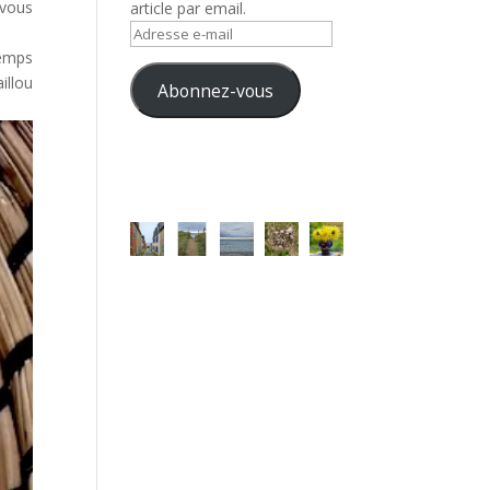
 vous
article par email.
Adresse
temps
e-
illou
mail
Abonnez-vous