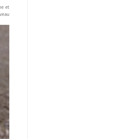
ne et
uveau