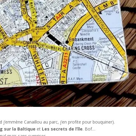
nd j’emmène Canaillou au parc, j’en profite pour bouquiner).
g sur la Baltique
et
Les secrets de l’île
. Bof…
al mais sans surprises.