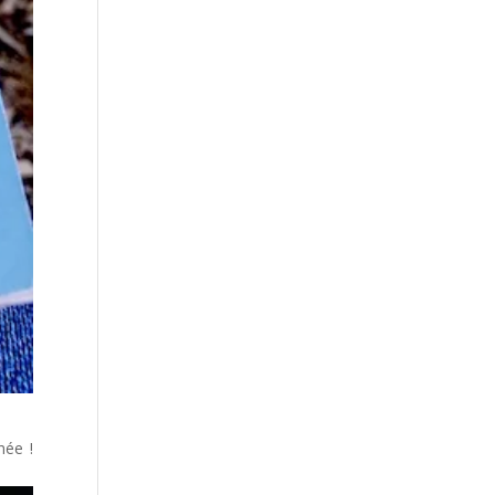
hée !