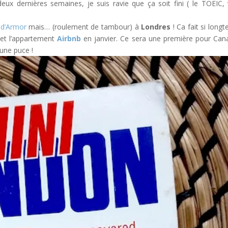
eux dernières semaines, je suis ravie que ça soit fini ( le TOEIC,
 d’Armor
mais… (roulement de tambour) à
Londres
! Ca fait si long
s et l’appartement
Airbnb
en janvier. Ce sera une première pour Cana
 une puce !