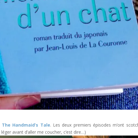
The Handmaid’s Tale
. Les deux premiers épisodes m’ont scotc
léger avant d’aller me coucher, c’est dire…)