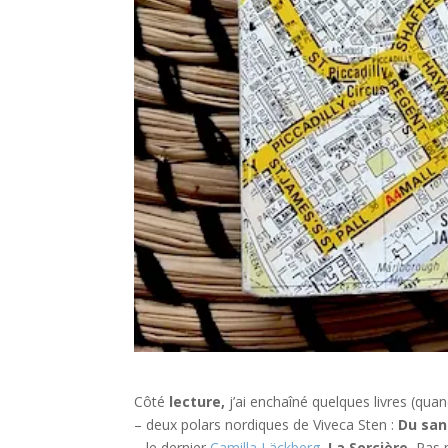
Côté
lecture,
j’ai enchaîné quelques livres (qua
– deux polars nordiques de Viveca Sten :
Du san
– le dernier
Camilla Läckberg
,
La Sorcière.
Pas m