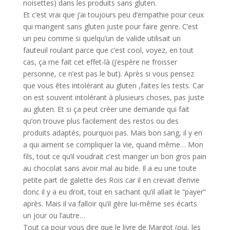
noisettes) dans les produits sans gluten.
Et c’est vrai que j’ai toujours peu d’empathie pour ceux
qui mangent sans gluten juste pour faire genre. C’est
un peu comme si quelqu’un de valide utilisait un
fauteuil roulant parce que c’est cool, voyez, en tout
cas, ça me fait cet effet-là (j’espère ne froisser
personne, ce n’est pas le but). Après si vous pensez
que vous êtes intolérant au gluten ,faites les tests. Car
on est souvent intolérant à plusieurs choses, pas juste
au gluten. Et si ça peut créer une demande qui fait
qu’on trouve plus facilement des restos ou des
produits adaptés, pourquoi pas. Mais bon sang, il y en
a qui aiment se compliquer la vie, quand même… Mon
fils, tout ce qu’il voudrait c’est manger un bon gros pain
au chocolat sans avoir mal au bide. Il a eu une toute
petite part de galette des Rois car il en crevait d’envie
donc il y a eu droit, tout en sachant qu’il allait le “payer”
après. Mais il va falloir qu’il gère lui-même ses écarts
un jour ou l’autre…
Tout ça pour vous dire que le livre de Margot (oui, les