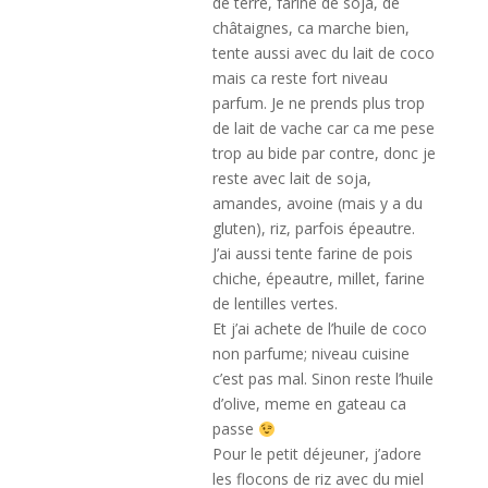
de terre, farine de soja, de
châtaignes, ca marche bien,
tente aussi avec du lait de coco
mais ca reste fort niveau
parfum. Je ne prends plus trop
de lait de vache car ca me pese
trop au bide par contre, donc je
reste avec lait de soja,
amandes, avoine (mais y a du
gluten), riz, parfois épeautre.
J’ai aussi tente farine de pois
chiche, épeautre, millet, farine
de lentilles vertes.
Et j’ai achete de l’huile de coco
non parfume; niveau cuisine
c’est pas mal. Sinon reste l’huile
d’olive, meme en gateau ca
passe
Pour le petit déjeuner, j’adore
les flocons de riz avec du miel