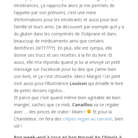
intolérances, ça rapproche alors je me permets de
l’appeler par son prénom), c’est une mine
d’informations pour les intolérants et aussi pour leur
famille et leurs amis. J’ai découvert par exemple qu’il y a
du gluten dans les comprimés de Doliprane et dans
beaucoup de médicaments ainsi que certains
dentifrices (WTF????) En plus, elle est sympa, elle
donne ses trucs et ses recettes à la fin du livre. Et
aussi, elle m’a répondu quand je lui ai envoyé un petit
message sur Facebook pour lui dire que j’aime bien
son livre, et ça c’est chouette. Merci Margot ! Un petit
mot aussi pour l’illustratrice
Louison
qui émaille le livre
de petits dessins rigolos…
Et parce que c’est quand même bien agréable de bien
manger, sachez que ce midi,
Canaillou
va se régaler
avec … des pinces de crabe ! Miam !
Et pour la
Chandeleur, on fera des
crêpes vegan au sarrasin,
bien
sûr !
Bon week-end à tous et bon Nouvel An Chinois à