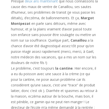
Presque
deux ans maintenant
que nous connaissons la
cause des maux de ventre de Canaillou, ses sautes
d’humeur, ses problèmes de transit (je vous passe les
détails), d’eczéma, de ballonnements. Et ça,
Margot
Montpezat
en parle sans détours, même avec
humour, et je la plains vraiment d’avoir passé toute
son enfance sans pouvoir être soulagée ou mettre un
nom sur sa souffrance. Quelque part,
Canaillou
a la
chance d’avoir été diagnostiqué assez tôt pour qu’on
puisse réagir assez rapidement (merci, merci, à Gaël,
notre médecin des vacances, qui a mis un nom sur les
douleurs de notre fils !)
Le problème, c’est toujours
la cantine
. Hier encore, il
a eu du poisson avec une sauce à la crème (ce qui
pour la cantine, ne pose aucun problème car ils
considèrent qu’une sauce, c’est une “trace” de produit
laitier, donc c’est ok ). Diarrhée et spasmes au retour à
la maison, eczéma autour de la bouche, mais bon, il
est pénible, ce gamin qui ne peut rien manger ! Le
directeur de l’école m’a même demandé à la rentrée :