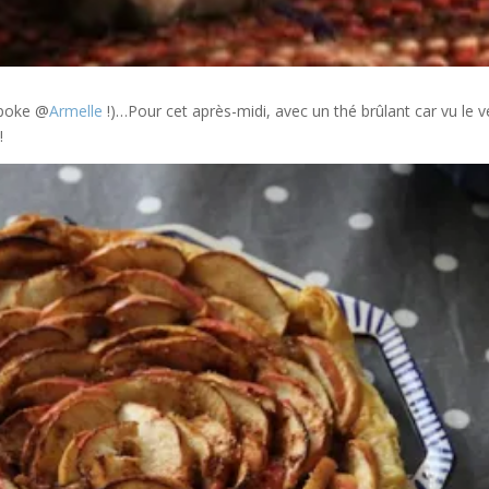
poke @
Armelle
!)…Pour cet après-midi, avec un thé brûlant car vu le v
!