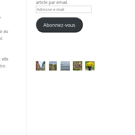
article par email.
Adresse
e-
e
mail
Abonnez-vous
ui au
nc
 elle
éro