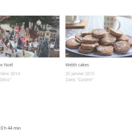
e Noël
Welsh cakes
mbre 2014
25 janvier 2015
"Déco"
Dans "Cuisine"
10 h 44 min