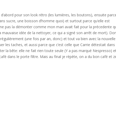
 d’abord pour son look rétro (les lumières, les boutons), ensuite parc
t sans sucre, une boisson d’homme quoi) et surtout parce qu’elle est
de ne pas la démonter comme mon mari avait fait pour la précedente q
a mauvaise idée de la nettoyer, ce qui a signé son arrêt de mort). Do
régulièrement (une fois par an, donc) et tout va bien avec la nouvelle
r les taches, et aussi parce que c’est celle que Carrie détestait dans
ter la bête: elle ne fait rien toute seule (Y a pas marqué Nespresso) et
café dans le porte filtre. Mais au final je répète, on a du bon café et z