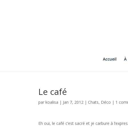
Accueil
À
Le café
par
koalisa
|
Jan 7, 2012
|
Chats
,
Déco
|
1 com
Eh oui, le café c’est sacré et je carbure à l’expre